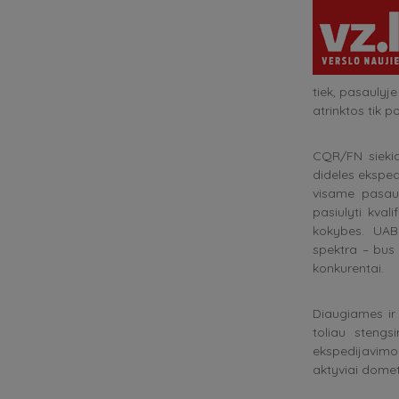
tiek, pasaulyj
atrinktos tik 
CQR/FN siekia 
dideles ekspedi
visame pasauly
pasiulyti kva
kokybes. UAB
spektra – bus 
konkurentai.
Diaugiames ir
toliau stengs
ekspedijavimo
aktyviai domet