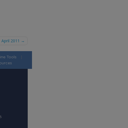
 April 2011
ine Tools
|
ources
6
·