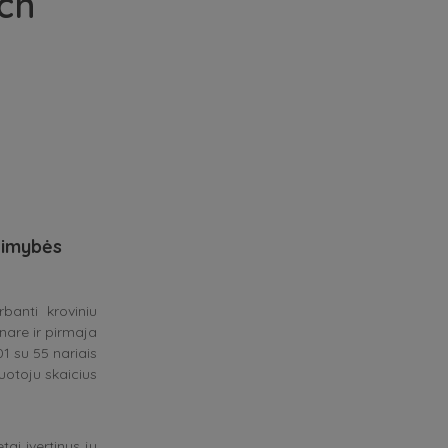
ch
limybės
banti kroviniu
nare ir pirmaja
1 su 55 nariais
uotoju skaicius
tai ivertinus ju