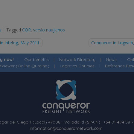
s
|
Tagged
CQR
,
verslo naujienos
in Intelog, May 2011
Conqueror in Logweb,
tion
ly now!
|
Our benefits
|
Network Directory
|
News
|
Onl
tViewer (Online Quoting)
|
Logistics Courses
|
Reference Res
agar del Ciego 1 (Local) 47008 - Valladolid (SPAIN)
·
+34 91 494 58 7
·