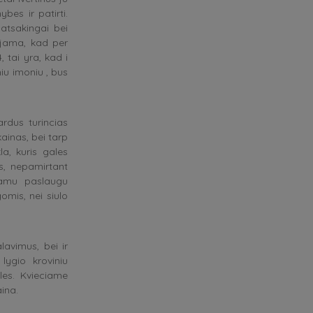
bes ir patirti.
atsakingai bei
uojama, kad per
 tai yra, kad i
iu imoniu , bus
ardus turincias
kainas, bei tarp
la, kuris gales
s, nepamirtant
iamu paslaugu
omis, nei siulo
avimus, bei ir
lygio kroviniu
les. Kvieciame
ina.