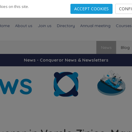
es on this site.
ACCEPT COOKIES
CONF
Home
About us
Join us
Directory
Annual meeting
Courses
News
Blog
News - Conqueror News & Newsletters