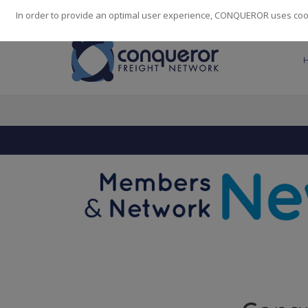
248
139
14082
Cities
·
Countries
·
Employees
In order to provide an optimal user experience, CONQUEROR uses cooki