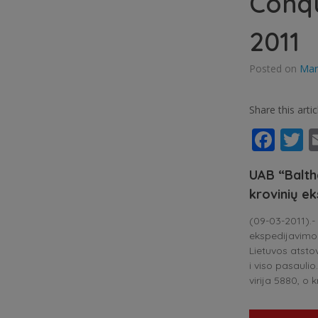
Conqu
2011
Posted on
Mar
Share this artic
Fac
T
UAB “Balth
krovinių e
(09-03-2011).
ekspedijavimo 
Lietuvos atsto
i viso pasauli
virija 5880, o 