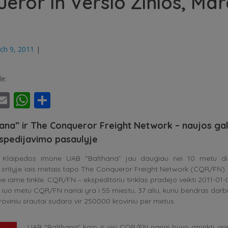
eror in Verslo Zinios, Mar
ch 9, 2011
|
le:
ebook
witter
Email
WhatsApp
Share
ana” ir The Conqueror Freight Network – naujos ga
kspedijavimo pasaulyje
- Klaipedos imone UAB “Balthana” jau daugiau nei 10 metu dir
srityje iais metais tapo The Conqueror Freight Network (CQR/FN) 
ve iame tinkle. CQR/FN – ekspeditoriu tinklas pradejo veikti 2011-01-0
o. iuo metu CQR/FN nariai yra i 55 miestu, 37 aliu, kuriu bendras darb
kroviniu srautai sudaro vir 250000 kroviniu per metus.
UAB “Balthana” kaip ir visi CQR/FN nariai buvo atrinkti grie