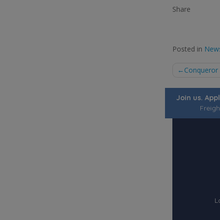
Share
Posted in
New
Post
Conqueror 
naviga
Join us. App
Freigh
L