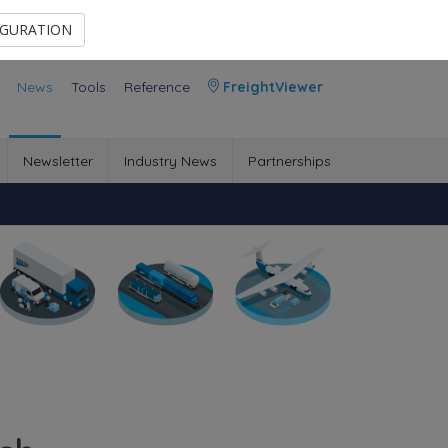
Contact Us
Members Area
IGURATION
News
Tools
Reference
FreightViewer
Newsletter
Industry News
Partnerships