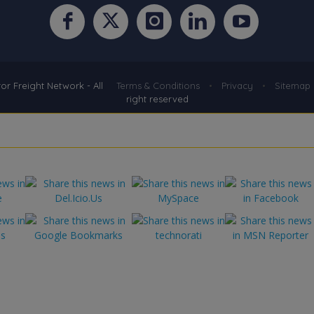
r Freight Network - All
Terms & Conditions
•
Privacy
•
Sitemap
right reserved