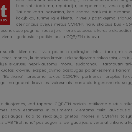
finansini stabiluma, reputacija, kompetencija, verslo galimy
Tai dar karta patvirtina, kad esame patikimi ir dirbame 
kokybikai, turime igije klientu ir veeju pasitikejima. Plan
ateinancius dvejus metus CQR/FN nariu skaicius bus – 564,
e esanciuose pagrindiniuose juru ir oro uostuose isikurusiu ekspedicin
po viena – geriausia ir patikimiausia CQR/FN atstova.
suteikti klientams i viso pasaulio galimybe rinktis tarp ymius v
cines imones , kuriancias kroviniu ekspedijavimo rinkos taisykles ir 
je isikurusiu nepriklausomu imoniu, sudaranciu i tarptautini tink
lifikuotas kroviniu ekspedijavimo paslaugas palankesnemis kainomi
 “Balthana” turedama tokius CQR/FN partnerius, praples teik
galima gabenti krovinius ivairesniais marrutais ir geresnemis salyg
 didiuojames, kad tapome CQR/FN nariais, atitikome auktus reikal
imes savo esamiems ir busimiems klientams teikti aukciausio 
 paslaugas, kaip to reikalauja grietos imones ir CQR/FN taisyk
is UAB “Balthana” paslaugomis, bei gauti jas, u verte atitinkancia ka